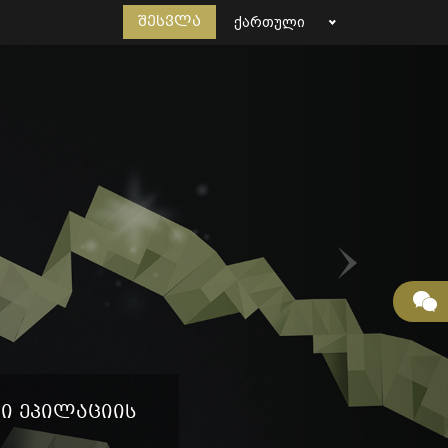
შესვლა
ᲥᲐᲠᲗᲣᲚᲘ
 ეპილაციის