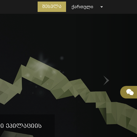
შესვლა
ᲥᲐᲠᲗᲣᲚᲘ
ეპილაციის